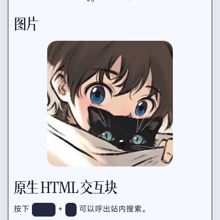
0
图片
原生 HTML 交互块
按下
+
可以呼出站内搜索。
Ctrl
K