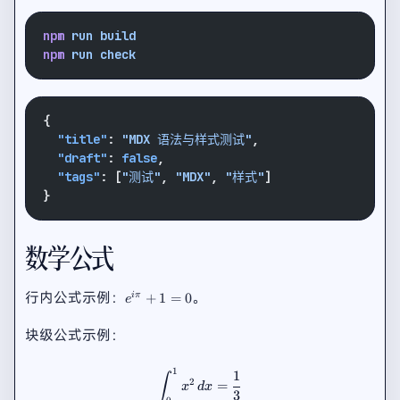
npm
 run
 build
npm
 run
 check
{
  "title"
: 
"MDX 语法与样式测试"
,
  "draft"
: 
false
,
  "tags"
: [
"测试"
, 
"MDX"
, 
"样式"
]
}
数学公式
e^{i\pi}
行内公式示例：
。
+
1
=
0
iπ
e
+ 1 = 0
块级公式示例：
1
1
\int_{0}^{1} x^2 \, dx = \frac{
∫
2
=
x
d
x
3