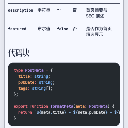
字符串
否
首页摘要与
description
""
SEO 描述
布尔值
否
是否作为首页
featured
false
精选展示
代码块
type
 PostMeta
 =
 {
  title
:
 string
;
  pubDate
:
 string
;
  tags
:
 string
[];
};
export
 function
 formatMeta
(
meta
:
 PostMeta
) {
  return
 `${
meta
.
title
} - ${
meta
.
pubDate
} - ${
meta
}