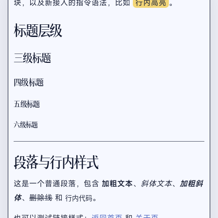
块，以及新接入的指令语法，比如
行内高亮
。
标题层级
三级标题
四级标题
五级标题
六级标题
段落与行内样式
这是一个普通段落，包含
加粗文本
、
斜体文本
、
加粗斜
体
、
删除线
和
。
行内代码
也可以测试链接样式：
返回首页
和
关于页
。