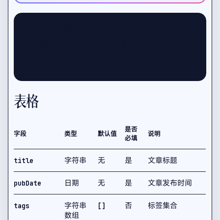
指令版折叠块
这里测试
语法，确认以后你不用再手
:::details
写
和
。
<details>
<summary>
表格
是否
字段
类型
默认值
说明
必填
字符串
无
是
文章标题
title
日期
无
是
文章发布时间
pubDate
字符串
否
标签集合
tags
[]
数组