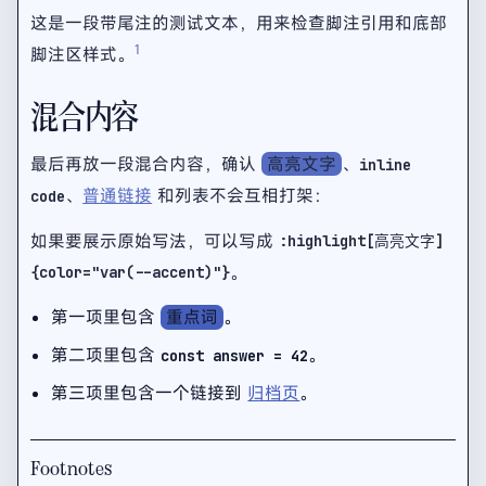
这是一段带尾注的测试文本，用来检查脚注引用和底部
1
脚注区样式。
混合内容
最后再放一段混合内容，确认
高亮文字
、
inline
、
普通链接
和列表不会互相打架：
code
如果要展示原始写法，可以写成
:highlight[高亮文字]
。
{color="var(--accent)"}
第一项里包含
重点词
。
第二项里包含
。
const answer = 42
第三项里包含一个链接到
归档页
。
Footnotes