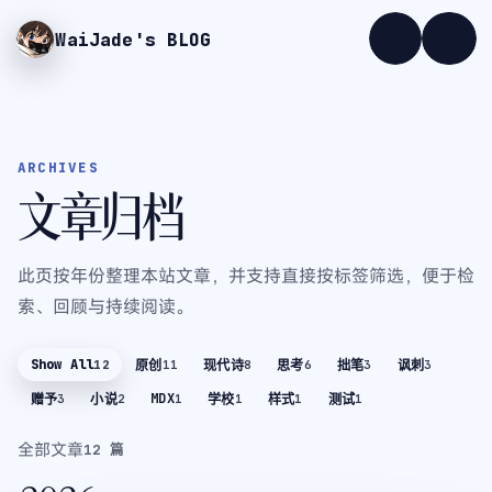
WaiJade
's BLOG
ARCHIVES
文章归档
此页按年份整理本站文章，并支持直接按标签筛选，便于检
索、回顾与持续阅读。
Show All
12
原创
11
现代诗
8
思考
6
拙笔
3
讽刺
3
MDX
赠予
3
小说
2
1
学校
1
样式
1
测试
1
全部文章
12
篇