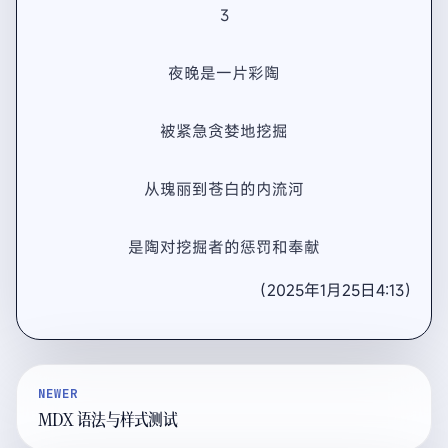
3
夜晚是一片彩陶
被紧急贪婪地挖掘
从瑰丽到苍白的内流河
是陶对挖掘者的惩罚和奉献
（2025年1月25日4:13）
NEWER
MDX 语法与样式测试