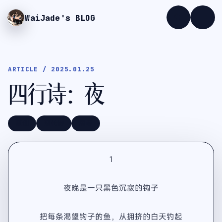
WaiJade
's BLOG
ARTICLE / 2025.01.25
四行诗：夜
原创
现代诗
思考
1
夜晚是一只黑色沉寂的钩子
把每条渴望钩子的鱼，从拥挤的白天钓起